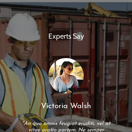
Experts Say
Victoria Walsh
"An quo omnis feugiat eruditi, vel at
vitae oratio partem. Ne semper