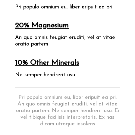
Pri populo omnium eu, liber eripuit ea pri
20% Magnesium
An quo omnis feugiat eruditi, vel at vitae
oratio partem
10% Other Minerals
Ne semper hendrerit usu
Pri populo omnium eu, liber eripuit ea pri.
An quo omnis feugiat eruditi, vel at vitae
oratio partem. Ne semper hendrerit usu. Ei
vel tibique facilisis interpretaris. Ex has
dicam utroque insolens