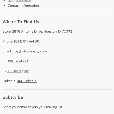
Contact Information
Sell/Trade In
Clearance
Where To Find Us
Contact Us
Accessories
Store: 2878 Antoine Drive, Houston TX 77092
Phone:
(832) 819-6400
Email: troy@xrfcompany.com
FB:
XRF Facebook
IG:
XRF Instagram
LinkedIn:
XRF LinkedIn
Subscribe
Share your email to join your mailing list.